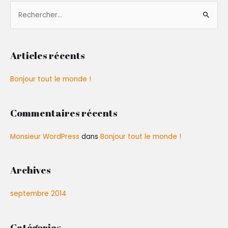
R
e
c
h
Articles récents
e
r
Bonjour tout le monde !
c
h
Commentaires récents
e
r
Monsieur WordPress
dans
Bonjour tout le monde !
:
Archives
septembre 2014
Catégories