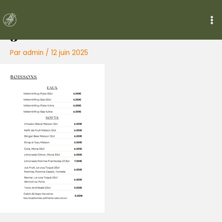
Aller
au
contenu
Ma
5
Me
Par
admin
/
12 juin 2025