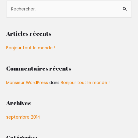
R
e
c
h
Articles récents
e
r
Bonjour tout le monde !
c
h
Commentaires récents
e
r
Monsieur WordPress
dans
Bonjour tout le monde !
:
Archives
septembre 2014
Catégories